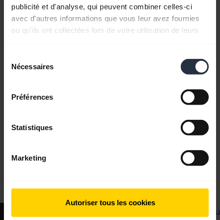
publicité et d'analyse, qui peuvent combiner celles-ci
avec d'autres informations que vous leur avez fournies
ou qu'ils ont collectées lors de votre utilisation de leurs
services.
Sélection
Nécessaires
du
consentement
Préférences
Statistiques
Marketing
Tous le contenu du support
Autoriser tous les cookies
Nous contacter
Appli
Réseaux socia