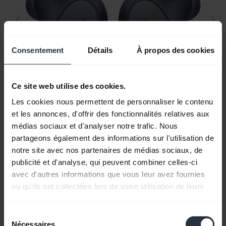
Consentement
Détails
À propos des cookies
Ce site web utilise des cookies.
Les cookies nous permettent de personnaliser le contenu
et les annonces, d'offrir des fonctionnalités relatives aux
médias sociaux et d'analyser notre trafic. Nous
partageons également des informations sur l'utilisation de
Tous le contenu du support
notre site avec nos partenaires de médias sociaux, de
publicité et d'analyse, qui peuvent combiner celles-ci
avec d'autres informations que vous leur avez fournies
ou qu'ils ont collectées lors de votre utilisation de leurs
Ressources de démarrage
services.
Sélection
Guide d'appairage Bluetooth
Nécessaires
du