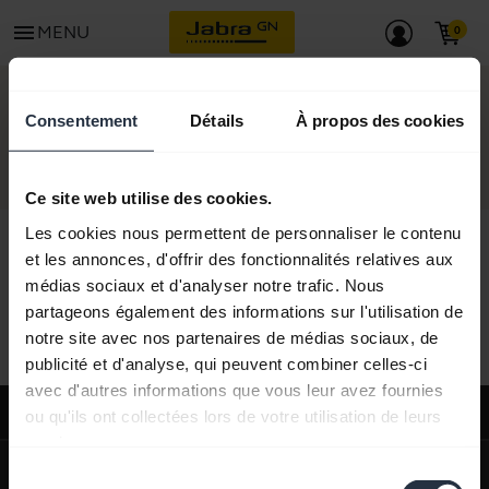
menu
MENU
CONTACT
Consentement
Détails
À propos des cookies
Ce site web utilise des cookies.
Les cookies nous permettent de personnaliser le contenu
et les annonces, d'offrir des fonctionnalités relatives aux
médias sociaux et d'analyser notre trafic. Nous
Tous le contenu du support
partageons également des informations sur l'utilisation de
notre site avec nos partenaires de médias sociaux, de
publicité et d'analyse, qui peuvent combiner celles-ci
avec d'autres informations que vous leur avez fournies
Support
ou qu'ils ont collectées lors de votre utilisation de leurs
services.
expand_more
À propos de nous
Sélection