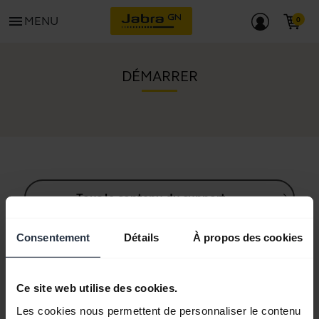
menu
MENU
DÉMARRER
Tous le contenu du support
Consentement
Détails
À propos des cookies
Ressources de démarrage
Ce site web utilise des cookies.
Guide d'appairage Bluetooth
Les cookies nous permettent de personnaliser le contenu