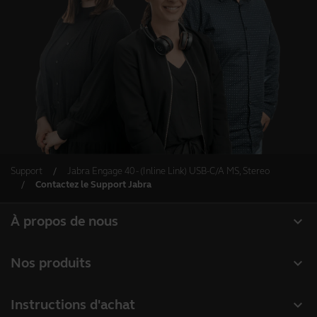
Support
Jabra Engage 40 - (Inline Link) USB-C/A MS, Stereo
Contactez le Support Jabra
expand_more
À propos de nous
À propos de Jabra
expand_more
Nos produits
Carrières
Micro-casques
expand_more
Instructions d'achat
Durabilité