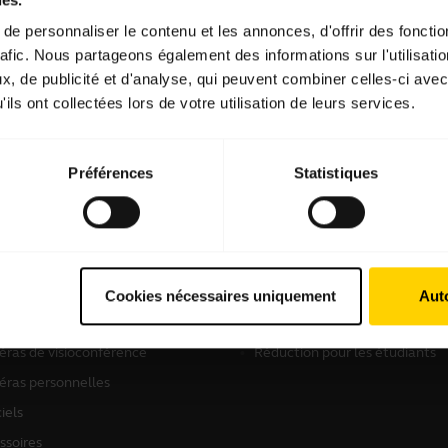
e personnaliser le contenu et les annonces, d'offrir des fonctio
rafic. Nous partageons également des informations sur l'utilisati
Logiciels et applis
, de publicité et d'analyse, qui peuvent combiner celles-ci avec
ils ont collectées lors de votre utilisation de leurs services.
Préférences
Statistiques
roduits
Instructions d'achat
o-casques
Localisateur de Partenaire
Cookies nécessaires uniquement
Auto
kerphones
Distributeurs
ras de visioconférence
Réduction pour les étudiants
ras personnelles
iels
ssoires