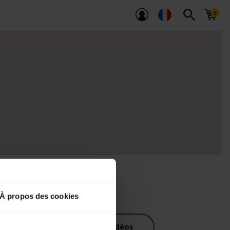
search
À propos des cookies
nts produits
Vidéos