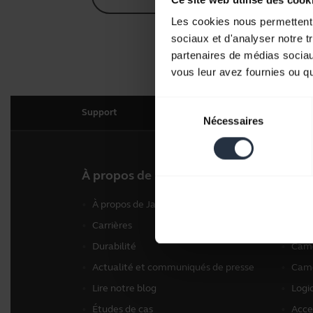
Les cookies nous permettent d
sociaux et d'analyser notre t
partenaires de médias sociaux
vous leur avez fournies ou qu'
Sélection
Support
Nécessaires
du
consentement
À propos de nous
Nos p
À propos de Jabra
Micr
Carrières
Spea
Durabilité
Camé
Actualité et communiqués de presse
Camé
Lire notre blog
Logic
Études de cas
Acce