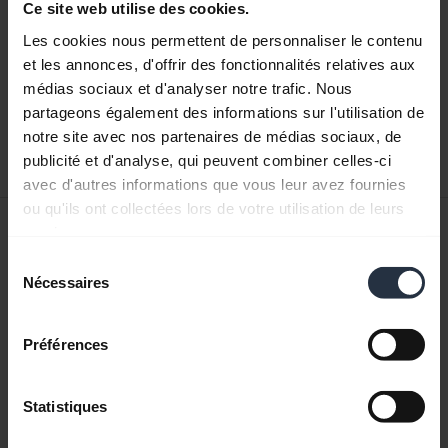
Ce site web utilise des cookies.
Les cookies nous permettent de personnaliser le contenu
Guide de démarrage rapide
et les annonces, d'offrir des fonctionnalités relatives aux
médias sociaux et d'analyser notre trafic. Nous
Anglais
partageons également des informations sur l'utilisation de
notre site avec nos partenaires de médias sociaux, de
Télécharger
publicité et d'analyse, qui peuvent combiner celles-ci
0.33 MB - pdf
avec d'autres informations que vous leur avez fournies
ou qu'ils ont collectées lors de votre utilisation de leurs
Manuel de l'utilisateur
services.
Sélection
expand_more
Français
Nécessaires
du
consentement
Télécharger
1.57 MB - pdf
Préférences
Statistiques
Retrouvez tous les documents du produit