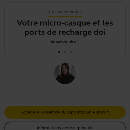
Le saviez-vous ?
Votre micro-casque et les
.
ports de recharge doivent êt
En savoir plus
chevron_right
Accéder à l'ensemble du support pour le produit
Informations vente et produits