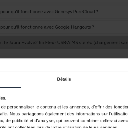
pour qu'il fonctionne avec Genesys PureCloud ?
pour qu'il fonctionne avec Google Hangouts ?
t le Jabra Evolve2 65 Flex - USB-A MS stéréo (chargement sans
Affichage de 10 sur 10
Détails
ies.
Documents produits
e personnaliser le contenu et les annonces, d'offrir des fonctio
rafic. Nous partageons également des informations sur l'utilisati
Guide de démarrage rapide
, de publicité et d'analyse, qui peuvent combiner celles-ci avec
ils ont collectées lors de votre utilisation de leurs services.