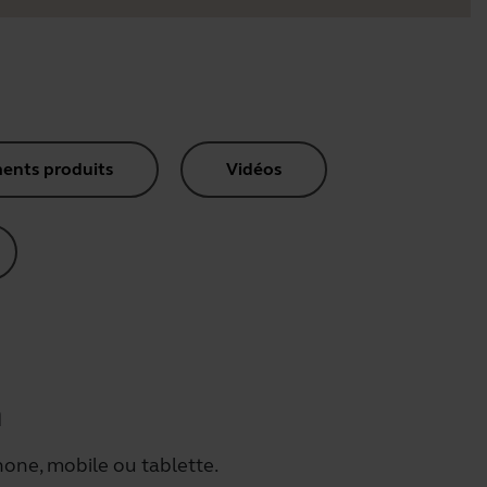
nts produits
Vidéos
h
hone, mobile ou tablette.