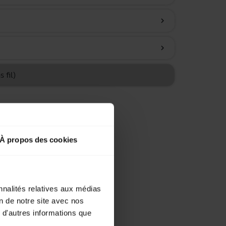
chevron_right
chevron_right
 fil)
À propos des cookies
nnalités relatives aux médias
on de notre site avec nos
 d'autres informations que