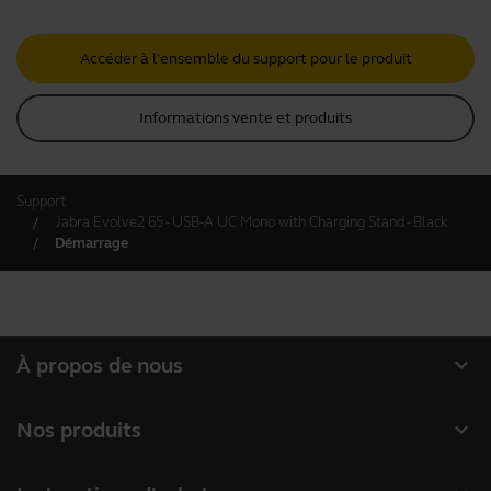
Accéder à l'ensemble du support pour le produit
Informations vente et produits
Support
Jabra Evolve2 65 - USB-A UC Mono with Charging Stand - Black
Démarrage
expand_more
À propos de nous
À propos de Jabra
expand_more
Nos produits
Carrières
Micro-casques