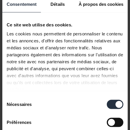
Consentement
Détails
À propos des cookies
Documents produits
Guide de démarrage rapide
Ce site web utilise des cookies.
Les cookies nous permettent de personnaliser le contenu
Anglais
et les annonces, d'offrir des fonctionnalités relatives aux
médias sociaux et d'analyser notre trafic. Nous
Télécharger
partageons également des informations sur l'utilisation de
0.49 MB - pdf
notre site avec nos partenaires de médias sociaux, de
publicité et d'analyse, qui peuvent combiner celles-ci
Manuel de l'utilisateur
avec d'autres informations que vous leur avez fournies
ou qu'ils ont collectées lors de votre utilisation de leurs
expand_more
Français
services.
Sélection
Télécharger
Nécessaires
du
3.21 MB - pdf
consentement
Préférences
Retrouvez tous les documents du produit