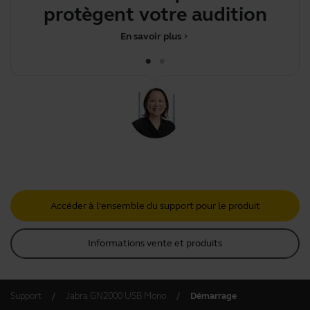
protègent votre audition
m
En savoir plus
chevron_right
Accéder à l'ensemble du support pour le produit
Informations vente et produits
Support
Jabra GN2000 USB Mono
Démarrage