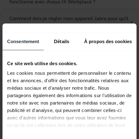
fonctionne avec Avaya IX Workplace ?
Comment dois-je régler mon appareil Jabra pour qu'il
chevron_right
fonctionne avec Cisco Jabber ?
Consentement
Détails
À propos des cookies
Comment dois-je régler mon appareil Jabra pour qu'il
chevron_right
fonctionne avec Cisco Webex Teams ?
Ce site web utilise des cookies.
Comment dois-je régler mon appareil Jabra pour qu'il
chevron_right
Les cookies nous permettent de personnaliser le contenu
fonctionne avec Counterpath Bria 4 ?
et les annonces, d'offrir des fonctionnalités relatives aux
médias sociaux et d'analyser notre trafic. Nous
Comment dois-je régler mon appareil Jabra pour qu'il
chevron_right
partageons également des informations sur l'utilisation de
fonctionne avec Genesys PureCloud ?
notre site avec nos partenaires de médias sociaux, de
publicité et d'analyse, qui peuvent combiner celles-ci
Comment dois-je régler mon appareil Jabra pour qu'il
avec d'autres informations que vous leur avez fournies
chevron_right
fonctionne avec Google Hangouts ?
ou qu'ils ont collectées lors de votre utilisation de leurs
services.