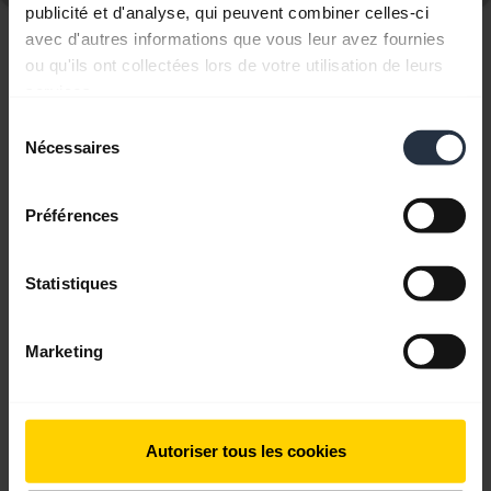
publicité et d'analyse, qui peuvent combiner celles-ci
avec d'autres informations que vous leur avez fournies
Affichage de 3 sur 3
ou qu'ils ont collectées lors de votre utilisation de leurs
services.
Sélection
Nécessaires
du
consentement
Documents produits
Préférences
Guide de démarrage rapide
Statistiques
Anglais
Marketing
Télécharger
0.49 MB - pdf
Autoriser tous les cookies
Retrouvez tous les documents du produit