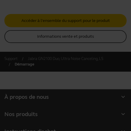
Accéder à l'ensemble du support pour le produit
Informations vente et produits
Support
Jabra GN2100 Duo, Ultra Noise Canceling, LS
Démarrage
expand_more
À propos de nous
À propos de Jabra
expand_more
Nos produits
Carrières
Micro-casques