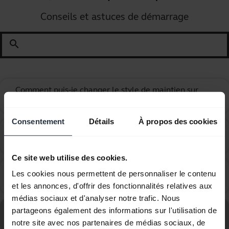
Conseils et astuces de démarrage
search
Comment puis-je changer le style de maintien sur
chevron_right
mon micro-casque filaire ?
Consentement
Détails
À propos des cookies
Comment puis-je obtenir des accessoires pour mon
chevron_right
appareil Jabra ?
Ce site web utilise des cookies.
Quel cordon Jabra recommandez-vous d’utiliser avec
Les cookies nous permettent de personnaliser le contenu
chevron_right
les téléphones des gammes Avaya 1600 et 9600 ?
et les annonces, d'offrir des fonctionnalités relatives aux
médias sociaux et d'analyser notre trafic. Nous
Consultez le forum aux questions concernant le Jabra
partageons également des informations sur l'utilisation de
GN2100 Duo, Ultra Noise Canceling, LS
notre site avec nos partenaires de médias sociaux, de