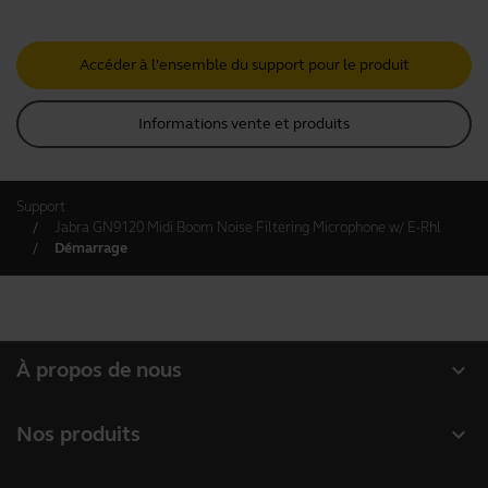
Accéder à l'ensemble du support pour le produit
Informations vente et produits
Support
Jabra GN9120 Midi Boom Noise Filtering Microphone w/ E-Rhl
Démarrage
expand_more
À propos de nous
À propos de Jabra
expand_more
Nos produits
Carrières
Micro-casques