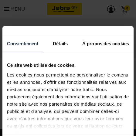
menu
MENU
DÉMARRER
Consentement
Détails
À propos des cookies
Ce site web utilise des cookies.
Les cookies nous permettent de personnaliser le contenu
et les annonces, d'offrir des fonctionnalités relatives aux
Tous le contenu du support
médias sociaux et d'analyser notre trafic. Nous
partageons également des informations sur l'utilisation de
notre site avec nos partenaires de médias sociaux, de
Ressources de démarrage
publicité et d'analyse, qui peuvent combiner celles-ci
avec d'autres informations que vous leur avez fournies
ou qu'ils ont collectées lors de votre utilisation de leurs
services.