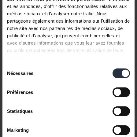
Comment puis-je appairer le Jabra Halo Free avec
et les annonces, d'offrir des fonctionnalités relatives aux
chevron_right
mon mobile ?
médias sociaux et d'analyser notre trafic. Nous
partageons également des informations sur l'utilisation de
notre site avec nos partenaires de médias sociaux, de
Comment puis-je obtenir des accessoires pour mon
chevron_right
publicité et d'analyse, qui peuvent combiner celles-ci
appareil Jabra ?
avec d'autres informations que vous leur avez fournies
ou qu'ils ont collectées lors de votre utilisation de leurs
Comment puis-je optimiser les réglages audio pour
chevron_right
services.
écouter de la musique et visionner des vidéos ?
Sélection
Nécessaires
du
De quelle distance puis-je m'éloigner de mon
consentement
smartphone tout en restant dans la portée
chevron_right
Bluetooth ?
Préférences
Est-il possible d&apos;utiliser mon nouvel appareil
Statistiques
Bluetooth Jabra avec d&apos;autres appareils qui ont
chevron_right
des versions Bluetooth plus anciennes ?
Marketing