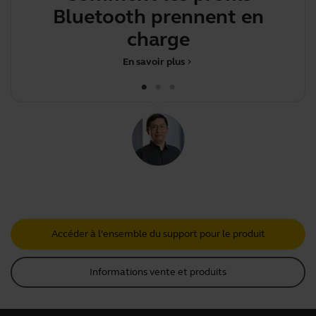
Bluetooth prennent en
charge les
En savoir plus
chevron_right
Accéder à l'ensemble du support pour le produit
Informations vente et produits