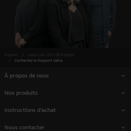
Support
Jabra Link 230 USB Adapter
Contactez le Support Jabra
expand_more
À propos de nous
À propos de Jabra
expand_more
Nos produits
Carrières
Micro-casques
expand_more
Instructions d'achat
Durabilité
Speakerphones
Localisateur de Partenaire
Actualité et communiqués de presse
expand_more
Nous contacter
Caméras de visioconférence