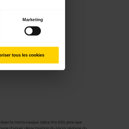
Marketing
 930
nfigurer le micro-casque Pro 930.
riser tous les cookies
0
iser le micro-casque Jabra Pro 930, ainsi que
ge d'appel, désactivation du micro, réglage du