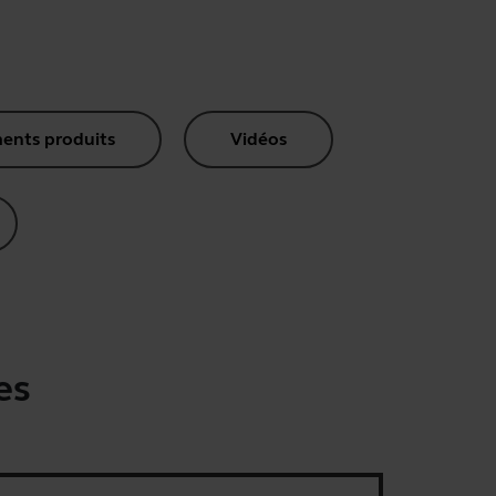
nts produits
Vidéos
es