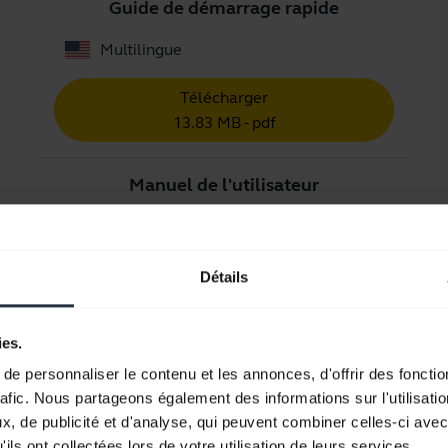
Guide de démarrage rapide
Multilingue
Télécharger
13.83 MB - pdf
Manuel de l'utilisateur
expand_more
Français
Télécharger
Détails
7.66 MB - pdf
ies.
e personnaliser le contenu et les annonces, d'offrir des fonctio
Retrouvez tous les documents du produit
rafic. Nous partageons également des informations sur l'utilisati
, de publicité et d'analyse, qui peuvent combiner celles-ci avec
ils ont collectées lors de votre utilisation de leurs services.