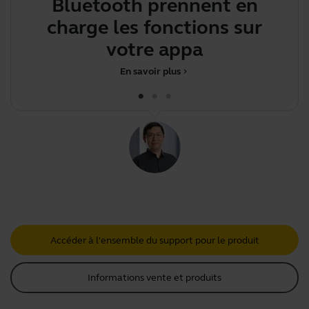
Bluetooth prennent en
charge les fonctions sur
votre appareil
En savoir plus
chevron_right
Accéder à l'ensemble du support pour le produit
Informations vente et produits