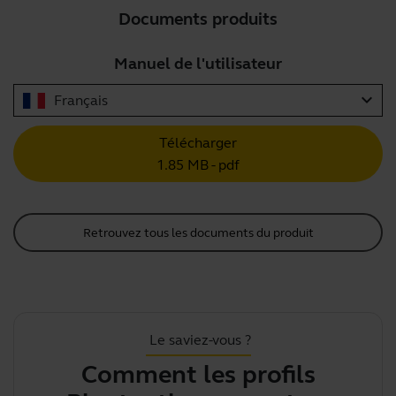
Documents produits
Manuel de l'utilisateur
expand_more
Français
Télécharger
1.85 MB - pdf
Retrouvez tous les documents du produit
Le saviez-vous ?
Comment les profils