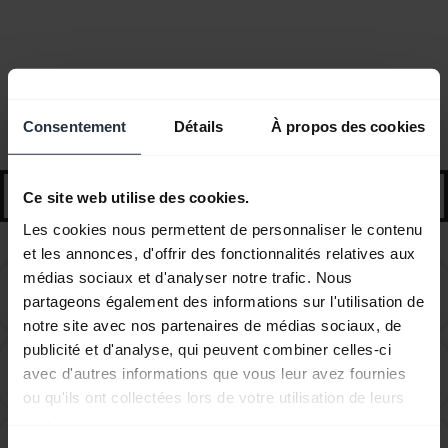
Questions fréquemment posées
Consentement
Détails
À propos des cookies
Conseils et astuces de démarrage
search
Ce site web utilise des cookies.
Les cookies nous permettent de personnaliser le contenu
et les annonces, d'offrir des fonctionnalités relatives aux
médias sociaux et d'analyser notre trafic. Nous
Can I use the supplied USB charging cable as an
chevron_right
partageons également des informations sur l'utilisation de
audio cable?
notre site avec nos partenaires de médias sociaux, de
publicité et d'analyse, qui peuvent combiner celles-ci
Combien d'appareils Bluetooth puis-je appairer avec
avec d'autres informations que vous leur avez fournies
chevron_right
mon appareil Jabra ?
ou qu'ils ont collectées lors de votre utilisation de leurs
services.
Comment puis-je ajuster le port de mon Jabra Sport