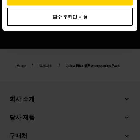
필수 쿠키만 사용
Home
액세서리
Jabra Elite 45E Accessories Pack
expand_more
회사 소개
Jabra 관련 정보
expand_more
당사 제품
채용
헤드셋
expand_more
구매처
의 지속 가능성