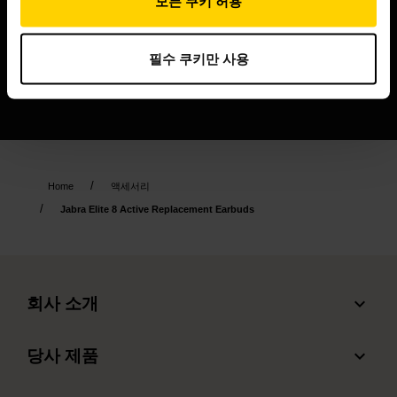
모든 쿠키 허용
필수 쿠키만 사용
Home
액세서리
Jabra Elite 8 Active Replacement Earbuds
expand_more
회사 소개
Jabra 관련 정보
expand_more
당사 제품
채용
헤드셋