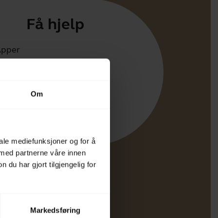
Få hjelp
Apper
irect
tøtte for produktet ditt
Om
oth Paringsguide
ibilitetsguide
iale mediefunksjoner og for å
 med partnerne våre innen
u har gjort tilgjengelig for
Markedsføring