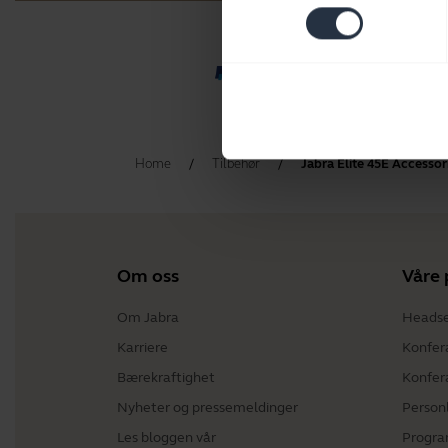
Home
Tilbehør
Jabra Elite 45E Accessor
Om oss
Våre 
Om Jabra
Heads
Karriere
Konfer
Bærekraftighet
Konfer
Nyheter og pressemeldinger
Person
Les bloggen vår
Progra