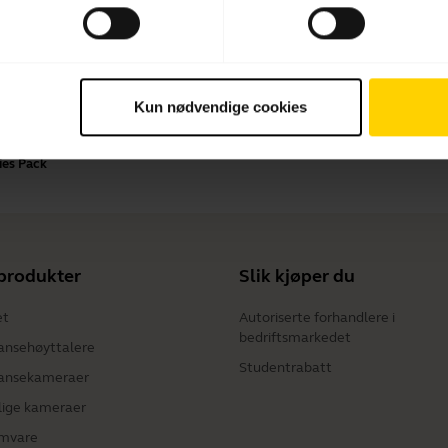
Betalingsmetoder
Kun nødvendige cookies
ies Pack
produkter
Slik kjøper du
et
Autoriserte forhandlere i
bedriftsmarkedet
ansehøyttalere
Studentrabatt
ansekameraer
lige kameraer
mvare