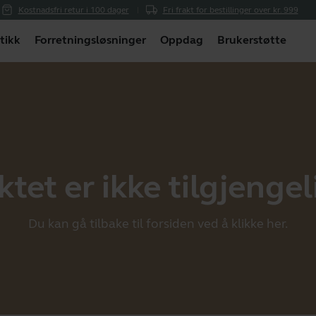
Kostnadsfri retur i 100 dager
Fri frakt for bestillinger over kr. 999
tikk
Forretningsløsninger
Oppdag
Brukerstøtte
et er ikke tilgjengeli
Du kan gå tilbake til forsiden ved å klikke
her
.