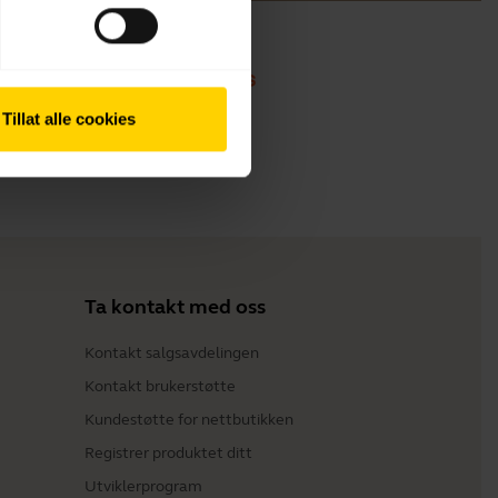
Tillat alle cookies
Ta kontakt med oss
Kontakt salgsavdelingen
Kontakt brukerstøtte
Kundestøtte for nettbutikken
Registrer produktet ditt
Utviklerprogram