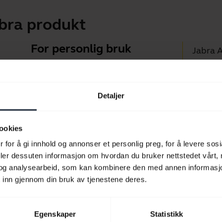
abra produkt
For personlig bruk
Jabra 
Hodesett og ørepropper for
Jabra D
samtaler, musikk og sport.
Brukers
Detaljer
Blueto
Ta en kikk
Kompat
ookies
 for å gi innhold og annonser et personlig preg, for å levere sos
deler dessuten informasjon om hvordan du bruker nettstedet vårt,
og analysearbeid, som kan kombinere den med annen informasjon d
 inn gjennom din bruk av tjenestene deres.
Egenskaper
Statistikk