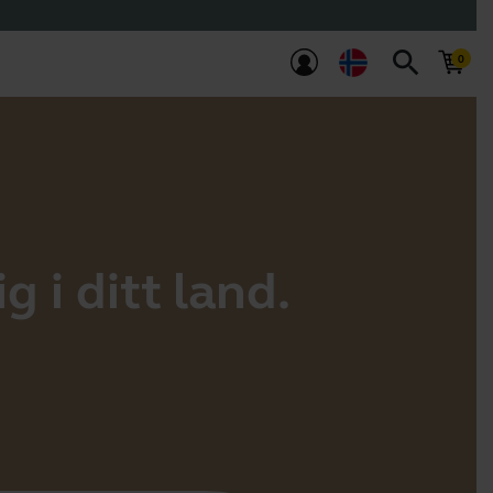
search
g i ditt land.