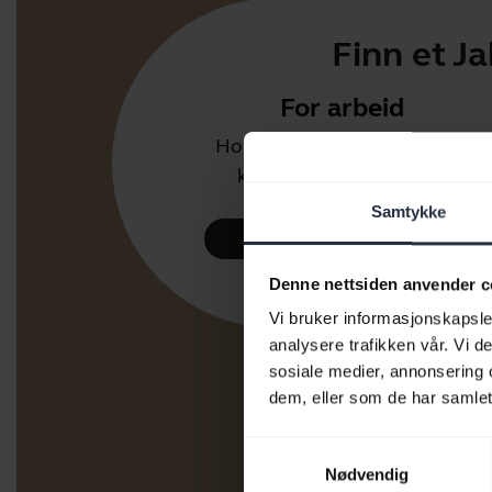
Finn et J
For arbeid
Hodesett og mikrofoner for
kontor eller call center.
Samtykke
Ta en kikk
Denne nettsiden anvender c
Vi bruker informasjonskapsler
analysere trafikken vår. Vi 
sosiale medier, annonsering 
dem, eller som de har samlet
Samtykkevalg
Nødvendig