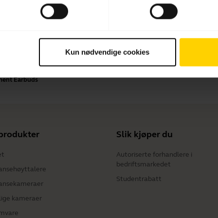
Betalingsmetoder
Kun nødvendige cookies
ement Earbuds
produkter
Slik kjøper du
et
Autoriserte forhandlere i
bedriftsmarkedet
ansehøyttalere
Studentrabatt
ansekameraer
lige kameraer
mvare