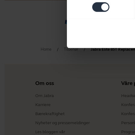
Home
Tilbehør
Jabra Elite 85T Replac
Om oss
Våre 
Om Jabra
Heads
Karriere
Konfer
Bærekraftighet
Konfer
Nyheter og pressemeldinger
Person
Les bloggen vår
Progra