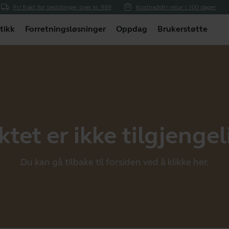
Fri frakt for bestillinger over kr. 999
Kostnadsfri retur i 100 dager
tikk
Forretningsløsninger
Oppdag
Brukerstøtte
et er ikke tilgjengeli
Du kan gå tilbake til forsiden ved å klikke
her
.