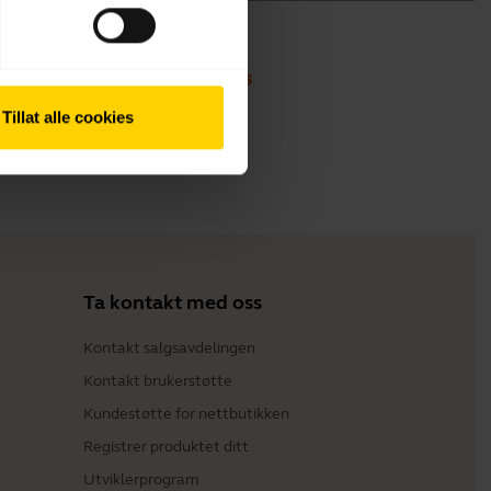
Tillat alle cookies
Ta kontakt med oss
Kontakt salgsavdelingen
Kontakt brukerstøtte
Kundestøtte for nettbutikken
Registrer produktet ditt
Utviklerprogram