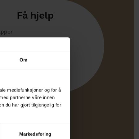
Få hjelp
Apper
irect
tøtte for produktet ditt
Om
oth Paringsguide
ibilitetsguide
iale mediefunksjoner og for å
 med partnerne våre innen
u har gjort tilgjengelig for
Markedsføring