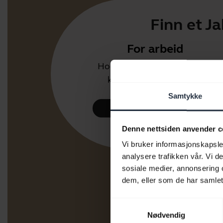
Finn et J
For arbeid
Hodesett og mikrofoner for
kontor eller call center.
Samtykke
Ta en kikk
Denne nettsiden anvender c
Vi bruker informasjonskapsler
analysere trafikken vår. Vi 
sosiale medier, annonsering 
dem, eller som de har samlet
Samtykkevalg
Nødvendig