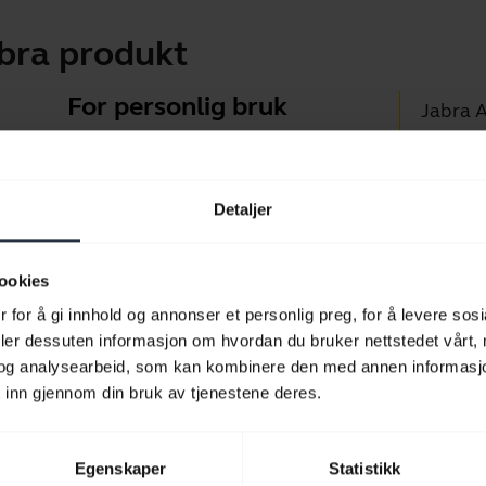
abra produkt
For personlig bruk
Jabra 
Hodesett og ørepropper for
Jabra D
samtaler, musikk og sport.
Brukers
Detaljer
Blueto
Ta en kikk
Kompat
ookies
 for å gi innhold og annonser et personlig preg, for å levere sos
deler dessuten informasjon om hvordan du bruker nettstedet vårt,
og analysearbeid, som kan kombinere den med annen informasjon d
 inn gjennom din bruk av tjenestene deres.
Egenskaper
Statistikk