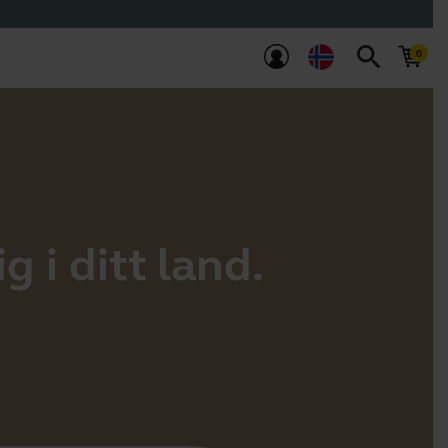
search
g i ditt land.