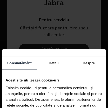
Jabra
Pentru serviciu
Căști și difuzoare pentru birou sau
call center.
Aruncă o privire
Consimțământ
Detalii
Despre
Pentru utilizare personală
Căști pentru apeluri, muzică și
Acest site utilizează cookie-uri
sport.
Folosim cookie-uri pentru a personaliza conținutul și
anunțurile, pentru a oferi funcții de rețele sociale și pentru
Aruncați o privire
a analiza traficul. De asemenea, le oferim partenerilor de
rețele sociale, de publicitate și de analize informații cu