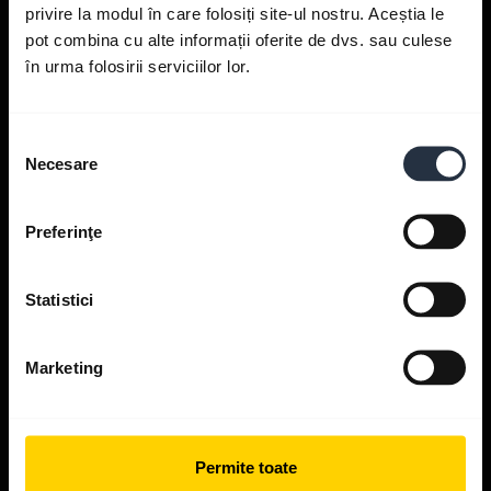
privire la modul în care folosiți site-ul nostru. Aceștia le
pot combina cu alte informații oferite de dvs. sau culese
în urma folosirii serviciilor lor.
Obține ajutor
Selecția
Necesare
consimțământului
Aplicații Jabra
Preferinţe
Jabra Direct
Statistici
Asistență pentru produsul tău
Marketing
Ghid de asociere Bluetooth
Ghid de compatibilitate
Permite toate