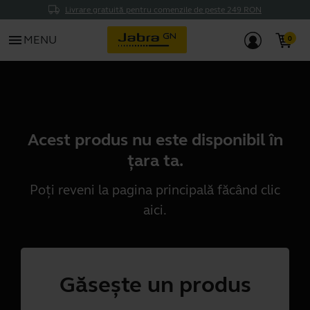
Livrare gratuită pentru comenzile de peste 249 RON
menu
MENU
Acest produs nu este disponibil în
țara ta.
Poți reveni la pagina principală făcând clic
aici
.
Găsește un produs