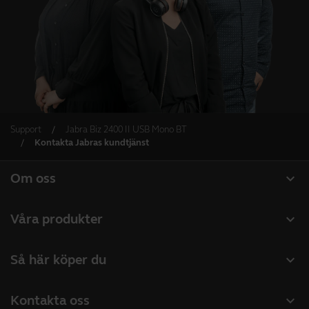
Support
Jabra Biz 2400 II USB Mono BT
Kontakta Jabras kundtjänst
expand_more
Om oss
Om Jabra
expand_more
Våra produkter
Lediga jobb
Headset
expand_more
Så här köper du
Hållbarhet
Konferenshögtalare
Hitta återförsäljare företagsprodukter
Nyheter och pressmeddelanden
expand_more
Kontakta oss
Konferenskameror