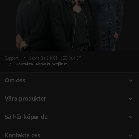
Support
Jabra Biz 2400 II USB Duo BT
Kontakta Jabras kundtjänst
expand_more
Om oss
Om Jabra
expand_more
Våra produkter
Lediga jobb
Headset
expand_more
Så här köper du
Hållbarhet
Konferenshögtalare
Hitta återförsäljare företagsprodukter
Nyheter och pressmeddelanden
expand_more
Kontakta oss
Konferenskameror