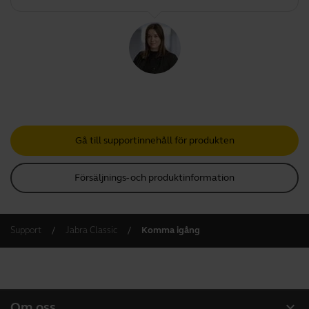
Gå till supportinnehåll för produkten
Försäljnings- och produktinformation
Support
Jabra Classic
Komma igång
expand_more
Om oss