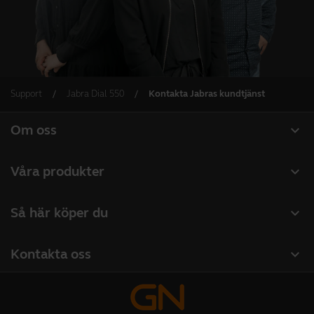
Support
Jabra Dial 550
Kontakta Jabras kundtjänst
expand_more
Om oss
Om Jabra
expand_more
Våra produkter
Lediga jobb
Headset
expand_more
Så här köper du
Hållbarhet
Konferenshögtalare
Hitta återförsäljare företagsprodukter
Nyheter och pressmeddelanden
expand_more
Kontakta oss
Konferenskameror
Hitta distributör
Läs vår blogg
Kontakta vårt säljteam
Personliga kameror
Studentrabatt
Fallstudier
Kontakta supporten