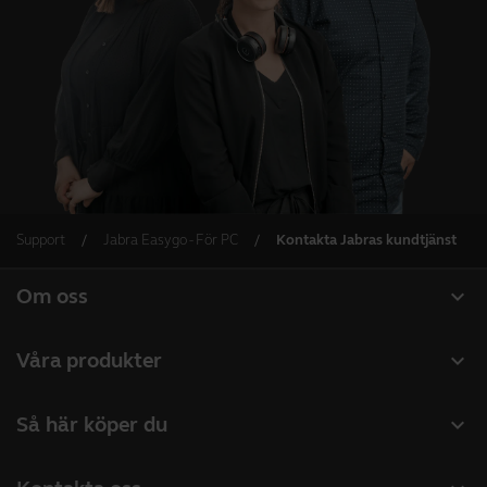
Support
Jabra Easygo - För PC
Kontakta Jabras kundtjänst
expand_more
Om oss
Om Jabra
expand_more
Våra produkter
Lediga jobb
Headset
expand_more
Så här köper du
Hållbarhet
Konferenshögtalare
Hitta återförsäljare företagsprodukter
Nyheter och pressmeddelanden