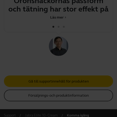
Öronsnäckornas passform
Du
och tätning har stor effekt på
lju
Läs mer
chevron_right
Gå till supportinnehåll för produkten
Försäljnings- och produktinformation