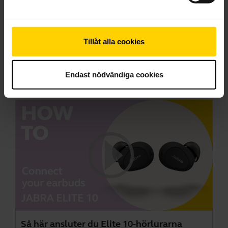
Gå till alla dokument för produkten
Tillåt alla cookies
Endast nödvändiga cookies
Videor
Så här ansluter du Elite 10-hörlurarna