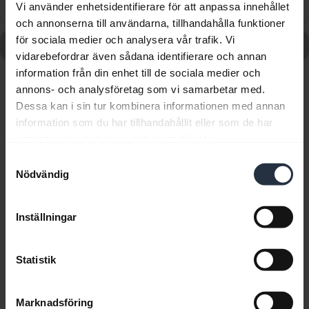
Vi använder enhetsidentifierare för att anpassa innehållet
Vad kan jag göra om ihopparningsstegen inte lyckas?
chevron_right
och annonserna till användarna, tillhandahålla funktioner
för sociala medier och analysera vår trafik. Vi
Gå till alla vanliga frågor om Jabra Elite 10 - Cream
vidarebefordrar även sådana identifierare och annan
information från din enhet till de sociala medier och
annons- och analysföretag som vi samarbetar med.
Visar 10 av 10
Dessa kan i sin tur kombinera informationen med annan
information som du har tillhandahållit eller som de har
samlat in när du har använt deras tjänster.
Samtyckesval
Nödvändig
Produktdokument
Inställningar
Användarmanual
expand_more
Svenska
Statistik
Ladda ner
2.27 MB - pdf
Marknadsföring