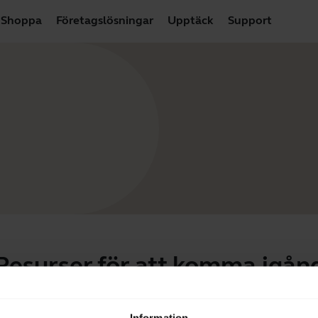
Shoppa
Företagslösningar
Upptäck
Support
Resurser för att komma igån
ing
Vanliga frågor
Produktdokum
Information