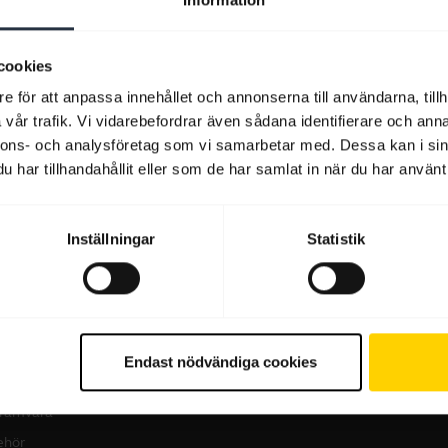
cookies
Programvara och appar
e för att anpassa innehållet och annonserna till användarna, tillh
vår trafik. Vi vidarebefordrar även sådana identifierare och anna
nnons- och analysföretag som vi samarbetar med. Dessa kan i sin
har tillhandahållit eller som de har samlat in när du har använt 
Inställningar
Statistik
produkter
Så här köper du
dset
Hitta återförsäljare
företagsprodukter
erenshögtalare
Hitta distributör
erenskameror
Endast nödvändiga cookies
Studentrabatt
onliga kameror
ramvara
behör