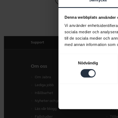
Denna webbplats använder 
Vi använder enhetsidentifierar
sociala medier och analysera 
till de sociala medier och a
Support
med annan information som du 
Samtyckesval
Nödvändig
Om oss
Våra 
Om Jabra
Hea
Lediga jobb
Konf
Hållbarhet
Konf
Nyheter och pressmeddelanden
Pers
Läs vår blogg
Prog
Fallstudier
Till