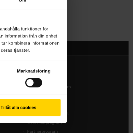
andahålla funktioner för
n information från din enhet
 tur kombinera informationen
deras tjänster.
Marknadsföring
Kontakta oss
Kontakta vårt säljteam
Kontakta supporten
Support för nätbutik
Tillåt alla cookies
Registrera din produkt
Utvecklarprogram
Partnerprogram