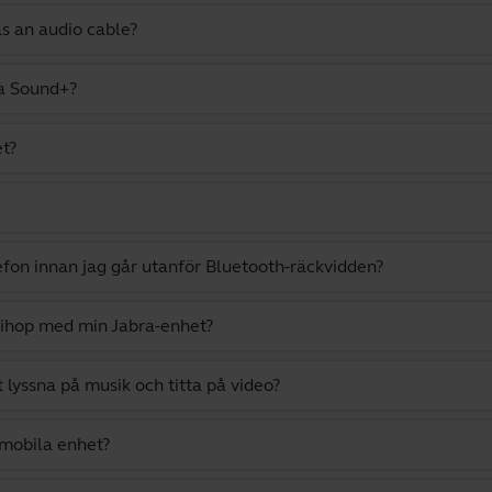
as an audio cable?
ra Sound+?
et?
efon innan jag går utanför Bluetooth-räckvidden?
 ihop med min Jabra-enhet?
t lyssna på musik och titta på video?
 mobila enhet?