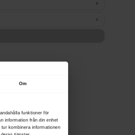
chevron_right
chevron_right
Om
andahålla funktioner för
n information från din enhet
 tur kombinera informationen
deras tjänster.