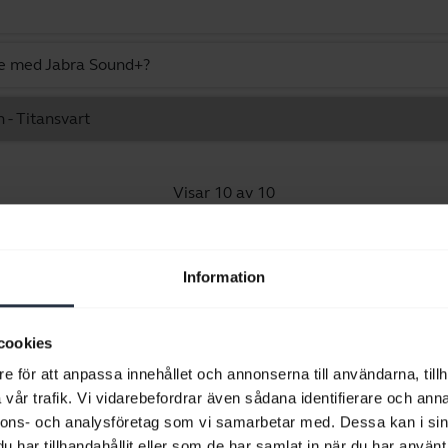
re med Jabra Sound+?
h - Titansvart
Visar 10 av 10
Information
Produktdokument
cookies
e för att anpassa innehållet och annonserna till användarna, tillh
Användarmanual
vår trafik. Vi vidarebefordrar även sådana identifierare och anna
nnons- och analysföretag som vi samarbetar med. Dessa kan i sin
expand_more
Svenska
har tillhandahållit eller som de har samlat in när du har använt 