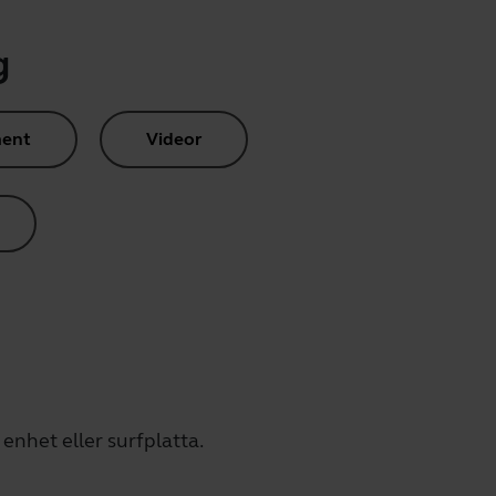
g
ent
Videor
enhet eller surfplatta.