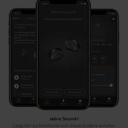
Jabra Sound+
Lägg till nya funktioner och anpassa Jabra-enheten