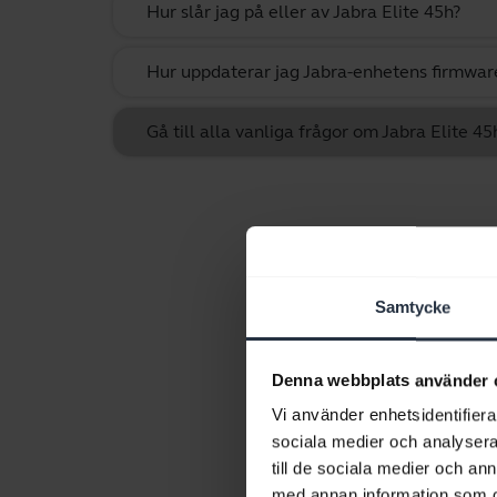
Hur slår jag på eller av Jabra Elite 45h?
Hur uppdaterar jag Jabra-enhetens firmwa
Gå till alla vanliga frågor om Jabra Elite 45
Samtycke
Denna webbplats använder 
Vi använder enhetsidentifierar
sociala medier och analysera 
till de sociala medier och a
med annan information som du 