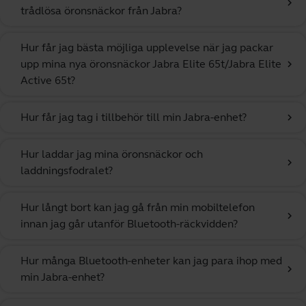
chevron_right
trådlösa öronsnäckor från Jabra?
Hur får jag bästa möjliga upplevelse när jag packar
upp mina nya öronsnäckor Jabra Elite 65t/Jabra Elite
chevron_right
Active 65t?
Hur får jag tag i tillbehör till min Jabra-enhet?
chevron_right
Hur laddar jag mina öronsnäckor och
chevron_right
laddningsfodralet?
Hur långt bort kan jag gå från min mobiltelefon
chevron_right
innan jag går utanför Bluetooth-räckvidden?
Hur många Bluetooth-enheter kan jag para ihop med
chevron_right
min Jabra-enhet?