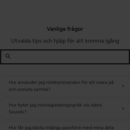
Vanliga frågor
Utvalda tips och hjälp för att komma igång
search
Hur använder jag röstkommandon för att svara på
chevron_right
och avsluta samtal?
Hur byter jag röstvägledningsspråk via Jabra
chevron_right
Sound+?
Hur får jag bästa möjliga passform med mina äkta