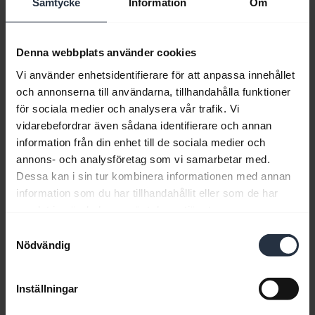
Samtycke
Information
Om
Videor
Denna webbplats använder cookies
Vi använder enhetsidentifierare för att anpassa innehållet
och annonserna till användarna, tillhandahålla funktioner
för sociala medier och analysera vår trafik. Vi
vidarebefordrar även sådana identifierare och annan
information från din enhet till de sociala medier och
annons- och analysföretag som vi samarbetar med.
Dessa kan i sin tur kombinera informationen med annan
information som du har tillhandahållit eller som de har
Skräddarsy dina widgets via Jabra Sound+
samlat in när du har använt deras tjänster.
Ha kvar de funktioner du använder, ta bort de du
Samtyckesval
Nödvändig
inte använder, och ändra dig när du vill, med den
anpassningsbara appen Jabra Sound+.
Inställningar
Obs:
Jabra Elite 85h används i denna video.
Funktionerna och layouten i Jabra Sound+ kan