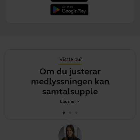
Visste du?
Om du justerar
medlyssningen kan
m
samtalsupplevelsen fö
Läs mer
chevron_right