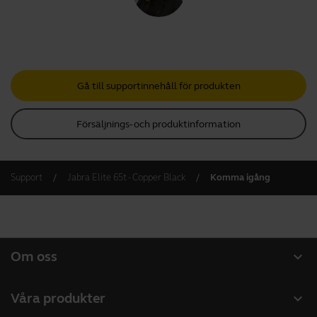
Gå till supportinnehåll för produkten
Försäljnings- och produktinformation
Support
Jabra Elite 65t - Copper Black
Komma igång
expand_more
Om oss
Om Jabra
expand_more
Våra produkter
Lediga jobb