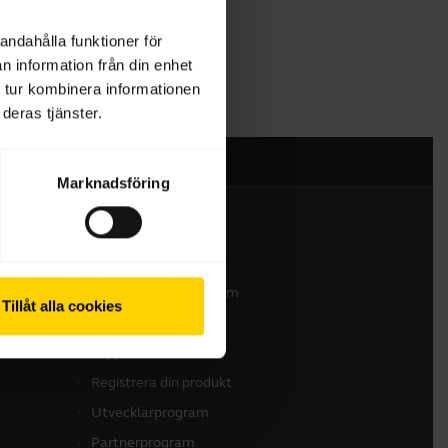
andahålla funktioner för
n information från din enhet
 tur kombinera informationen
deras tjänster.
Marknadsföring
Kontakta oss
Kontakta vårt säljteam
Tillåt alla cookies
Kontakta supporten
Support för nätbutik
Registrera din produkt
Utvecklarprogram
Partnerprogram