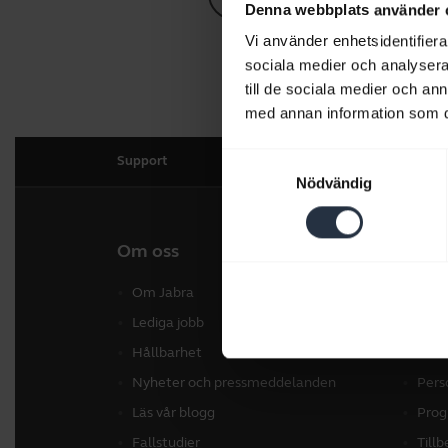
Denna webbplats använder 
Vi använder enhetsidentifierar
sociala medier och analysera 
till de sociala medier och a
med annan information som du 
Samtyckesval
Support
Nödvändig
Om oss
Våra 
Om Jabra
Hea
Lediga jobb
Konf
Hållbarhet
Konf
Nyheter och pressmeddelanden
Pers
Läs vår blogg
Prog
Fallstudier
Till