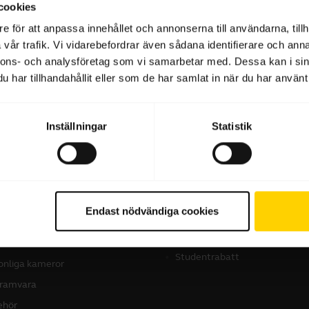
cookies
e för att anpassa innehållet och annonserna till användarna, tillh
vår trafik. Vi vidarebefordrar även sådana identifierare och anna
Programvara och appar
nnons- och analysföretag som vi samarbetar med. Dessa kan i sin
har tillhandahållit eller som de har samlat in när du har använt 
Inställningar
Statistik
produkter
Så här köper du
dset
Hitta återförsäljare
Endast nödvändiga cookies
företagsprodukter
erenshögtalare
Hitta distributör
erenskameror
Studentrabatt
onliga kameror
ramvara
behör