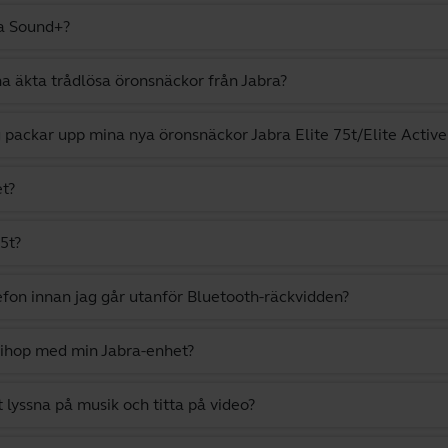
ra Sound+?
a äkta trådlösa öronsnäckor från Jabra?
g packar upp mina nya öronsnäckor Jabra Elite 75t/Elite Active
et?
5t?
efon innan jag går utanför Bluetooth-räckvidden?
 ihop med min Jabra-enhet?
t lyssna på musik och titta på video?