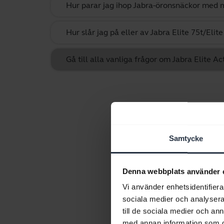
Hur parar jag ihop Jabra-öronsnäckor med 
Hur slår jag på eller av Jabra Elite 75t/Elite
Gå till alla vanliga frågor om Jabra Elite Ac
Samtycke
Denna webbplats använder 
Vi använder enhetsidentifierar
sociala medier och analysera 
till de sociala medier och a
med annan information som du 