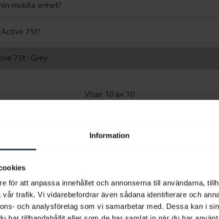
min mobila enhet?
 Active 75t?
tive 75t - Grey
Visar 10 av 10
Information
Produktdokument
cookies
e för att anpassa innehållet och annonserna till användarna, tillh
Användarmanual
vår trafik. Vi vidarebefordrar även sådana identifierare och anna
nnons- och analysföretag som vi samarbetar med. Dessa kan i sin
expand_more
Svenska
har tillhandahållit eller som de har samlat in när du har använt 