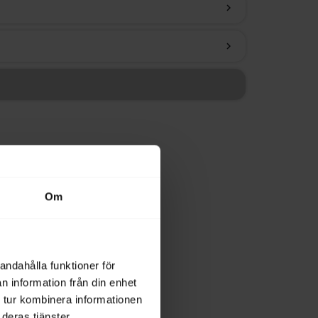
chevron_right
chevron_right
Om
andahålla funktioner för
n information från din enhet
 tur kombinera informationen
deras tjänster.