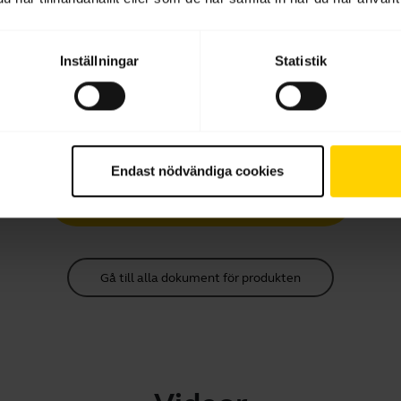
Ladda ner
2.48 MB - pdf
Inställningar
Statistik
Snabbstartsguide
Flerspråkig
Endast nödvändiga cookies
Ladda ner
0.78 MB - pdf
Gå till alla dokument för produkten