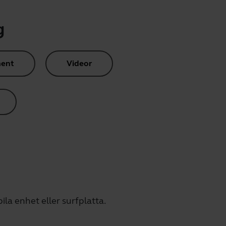
g
ent
Videor
ila enhet eller surfplatta.