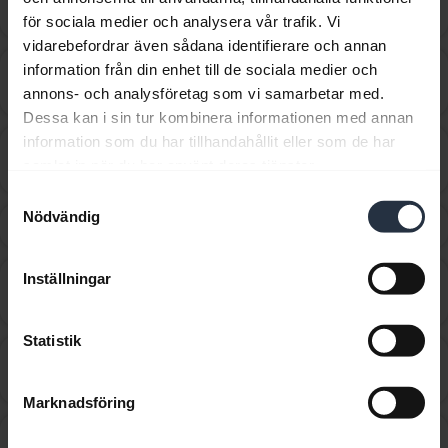
chevron_right
ett Jabra-headset?
för sociala medier och analysera vår trafik. Vi
vidarebefordrar även sådana identifierare och annan
Hur byter jag röstvägledningsspråk via Jabra
information från din enhet till de sociala medier och
chevron_right
Sound+?
annons- och analysföretag som vi samarbetar med.
Dessa kan i sin tur kombinera informationen med annan
information som du har tillhandahållit eller som de har
Hur får jag bästa möjliga passform med mitt Jabra-
chevron_right
samlat in när du har använt deras tjänster.
headset?
Samtyckesval
Nödvändig
Hur får jag tag i tillbehör till min Jabra-enhet?
chevron_right
Inställningar
Hur långt bort kan jag gå från min mobiltelefon
chevron_right
innan jag går utanför Bluetooth-räckvidden?
Statistik
Hur många Bluetooth-enheter kan jag para ihop med
chevron_right
min Jabra-enhet?
Marknadsföring
Hur ställer jag in min Jabra-enhet för att lyssna på