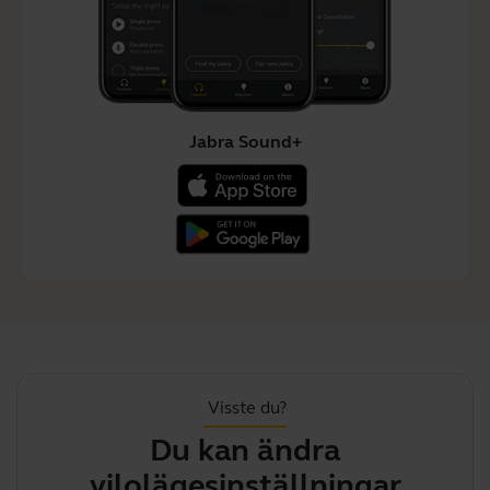
Jabra Sound+
Visste du?
Du kan ändra
vilolägesinställningar
m