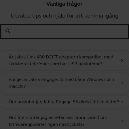
Vanliga frågor
Utvalda tips och hjälp för att komma igång
search
Är Jabra Link 400 DECT-adaptern kompatibel med
chevron_right
skrivbordstelefoner som har USB-anslutning?
Fungerar Jabra Engage 55 med både Windows och
chevron_right
macOS?
Hur ansluter jag Jabra Engage 55 direkt till en dator?
chevron_right
Hur återställer jag enheten via Jabra Direct om
chevron_right
firmwareuppdateringen misslyckats?