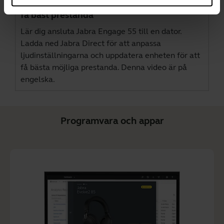
Så här ansluter du Jabra Engage 55 för att
få bäst prestanda
Lär dig ansluta Jabra Engage 55 till en dator.
Ladda ned
Jabra Direct
för att anpassa
ljudinställningarna och uppdatera enheten för att
få bästa möjliga prestanda. Denna video är på
engelska.
Programvara och appar