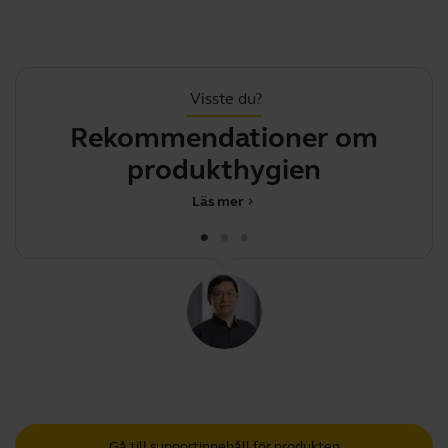
Visste du?
Rekommendationer om
produkthygien
m
Läs mer
chevron_right
Gå till supportinnehåll för produkten