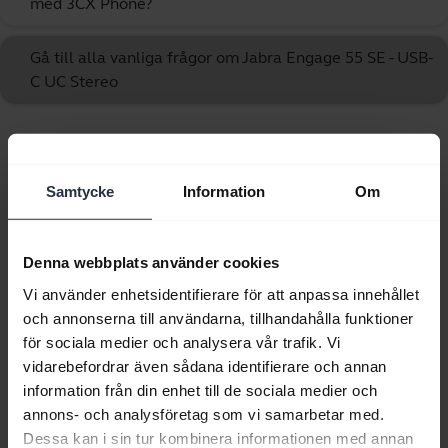
med 3CX Phone?
Gå till alla vanliga frågor om Jabra Engage 55 SE - USB-
C UC Stereo
Visar 10 av 10
Samtycke
Information
Om
Denna webbplats använder cookies
Produktdokument
Vi använder enhetsidentifierare för att anpassa innehållet
och annonserna till användarna, tillhandahålla funktioner
Användarmanual
för sociala medier och analysera vår trafik. Vi
vidarebefordrar även sådana identifierare och annan
expand_more
Svenska
information från din enhet till de sociala medier och
annons- och analysföretag som vi samarbetar med.
Ladda ner
Dessa kan i sin tur kombinera informationen med annan