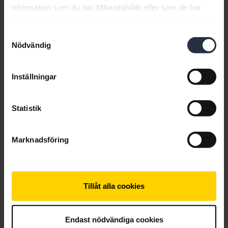
2.68 MB - pdf
information som du har tillhandahållit eller som de har
samlat in när du har använt deras tjänster.
Samtyckesval
Gå till alla dokument för produkten
Nödvändig
Inställningar
Videor
Statistik
Marknadsföring
Tillåt alla cookies
Endast nödvändiga cookies