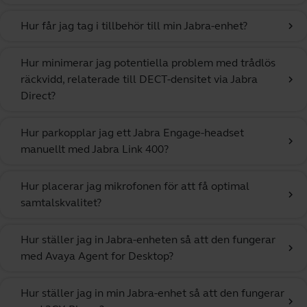
Hur får jag tag i tillbehör till min Jabra-enhet?
chevron_right
Hur minimerar jag potentiella problem med trådlös
räckvidd, relaterade till DECT-densitet via Jabra
chevron_right
Direct?
Hur parkopplar jag ett Jabra Engage-headset
chevron_right
manuellt med Jabra Link 400?
Hur placerar jag mikrofonen för att få optimal
chevron_right
samtalskvalitet?
Hur ställer jag in Jabra-enheten så att den fungerar
chevron_right
med Avaya Agent for Desktop?
Hur ställer jag in min Jabra-enhet så att den fungerar
chevron_right