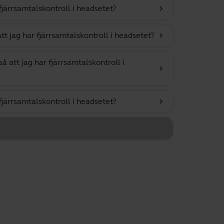
fjärrsamtalskontroll i headsetet?
chevron_right
tt jag har fjärrsamtalskontroll i headsetet?
chevron_right
 att jag har fjärrsamtalskontroll i
chevron_right
fjärrsamtalskontroll i headsetet?
chevron_right