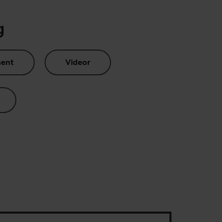
g
ent
Videor