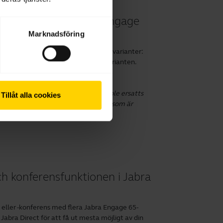
prestanda med Jabra Engage
Marknadsföring
 Engage 65 och 75 finns i tre olika varianter:
er finns som tillbehör beroende på varianten.
 möjliga av din produkt.
n för Jabra Engage 65/75 Convertible ersatts
Tillåt alla cookies
tible, inklusive passande tillbehör, som är
daterade Earhook.
ch konferensfunktionen i Jabra
 eller -konferens med flera Jabra Engage 65-
d
Jabra Direct
för att få ut mesta möjligt av din