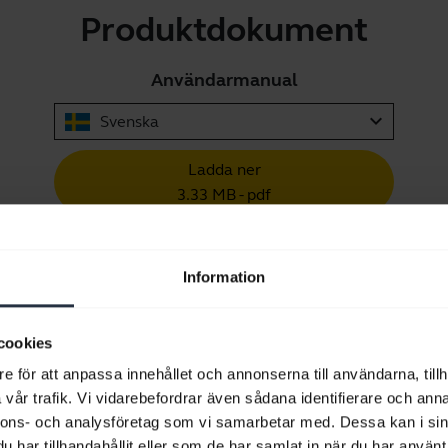
Produktdokument
Användarmanual
expand_more
Svenska
Ladda ner
3.33 MB - pdf
Gå till alla dokument för produkten
Information
cookies
e för att anpassa innehållet och annonserna till användarna, tillh
vår trafik. Vi vidarebefordrar även sådana identifierare och anna
Videor
nnons- och analysföretag som vi samarbetar med. Dessa kan i sin
har tillhandahållit eller som de har samlat in när du har använt 