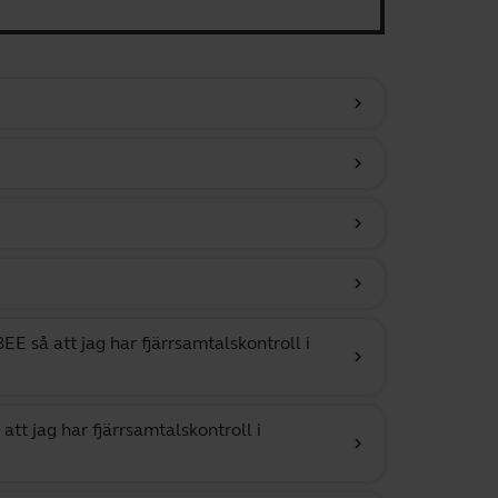
chevron_right
chevron_right
chevron_right
chevron_right
E så att jag har fjärrsamtalskontroll i
chevron_right
tt jag har fjärrsamtalskontroll i
chevron_right