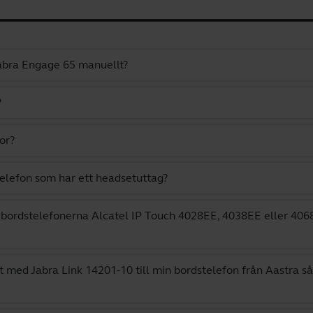
Jabra Engage 65 manuellt?
?
or?
telefon som har ett headsetuttag?
 bordstelefonerna Alcatel IP Touch 4028EE, 4038EE eller 4068E
 med Jabra Link 14201-10 till min bordstelefon från Aastra så a