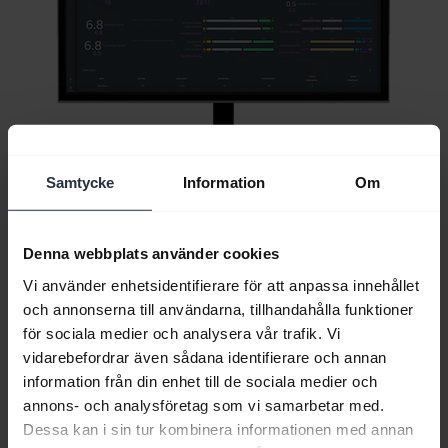
Samtycke
Information
Om
Denna webbplats använder cookies
Allt supportinnehåll
Vi använder enhetsidentifierare för att anpassa innehållet
och annonserna till användarna, tillhandahålla funktioner
för sociala medier och analysera vår trafik. Vi
vidarebefordrar även sådana identifierare och annan
Resurser för att komma igång
information från din enhet till de sociala medier och
annons- och analysföretag som vi samarbetar med.
Dessa kan i sin tur kombinera informationen med annan
Guide till Bluetooth-parning