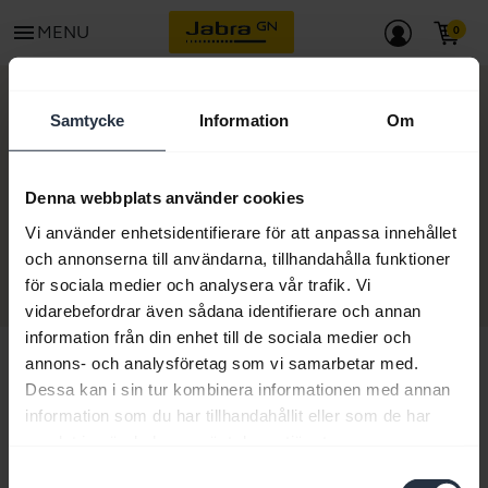
menu
MENU
KONTAKT
Samtycke
Information
Om
Jabra Engage Link –
Denna webbplats använder cookies
USB-C UC
Vi använder enhetsidentifierare för att anpassa innehållet
och annonserna till användarna, tillhandahålla funktioner
för sociala medier och analysera vår trafik. Vi
vidarebefordrar även sådana identifierare och annan
information från din enhet till de sociala medier och
annons- och analysföretag som vi samarbetar med.
Dessa kan i sin tur kombinera informationen med annan
information som du har tillhandahållit eller som de har
samlat in när du har använt deras tjänster.
Samtyckesval