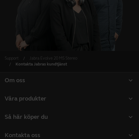
Support
Jabra Evolve 20 MS Stereo
Kontakta Jabras kundtjänst
expand_more
Om oss
Om Jabra
expand_more
Våra produkter
Lediga jobb
Headset
expand_more
Så här köper du
Hållbarhet
Konferenshögtalare
Hitta återförsäljare företagsprodukter
Nyheter och pressmeddelanden
expand_more
Kontakta oss
Konferenskameror