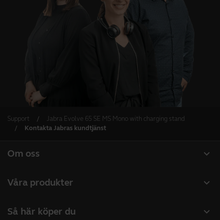
Support
Jabra Evolve 65 SE MS Mono with charging stand
Kontakta Jabras kundtjänst
expand_more
Om oss
Om Jabra
expand_more
Våra produkter
Lediga jobb
Headset
expand_more
Så här köper du
Hållbarhet