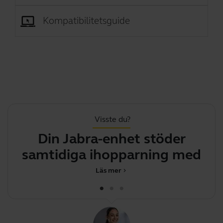
Kompatibilitetsguide
Visste du?
Din Jabra-enhet stöder
samtidiga ihopparning med
fler
Läs mer
chevron_right