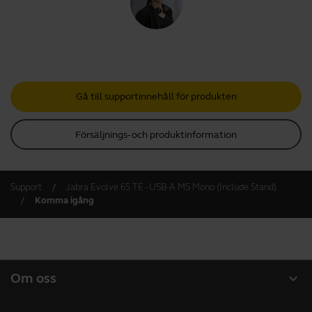
Gå till supportinnehåll för produkten
Försäljnings- och produktinformation
Support
Jabra Evolve 65 TE - USB-A MS Mono (Include Stand)
Komma igång
expand_more
Om oss