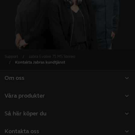
Support
Jabra Evolve 75 MS Stereo
Kontakta Jabras kundtjänst
expand_more
Om oss
Om Jabra
expand_more
Våra produkter
Lediga jobb
Headset
expand_more
Så här köper du
Hållbarhet
Konferenshögtalare
Hitta återförsäljare företagsprodukter
Nyheter och pressmeddelanden
expand_more
Kontakta oss
Konferenskameror