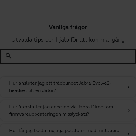
Vanliga frågor
Utvalda tips och hjälp för att komma igång
search
Hur ansluter jag ett trådbundet Jabra Evolve2-
chevron_right
headset till en dator?
Hur återställer jag enheten via Jabra Direct om
chevron_right
firmwareuppdateringen misslyckats?
Hur får jag bästa möjliga passform med mitt Jabra-
chevron_right