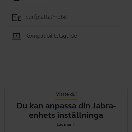
Surfplatta/mobil
Kompatibilitetsguide
Visste du?
Du kan anpassa din Jabra-
enhets inställningar med
m
Läs mer
chevron_right