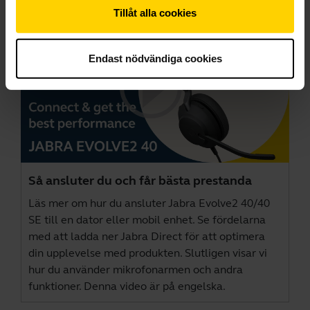
Tillåt alla cookies
Endast nödvändiga cookies
Så ansluter du och får bästa prestanda
Läs mer om hur du ansluter Jabra Evolve2 40/40
SE till en dator eller mobil enhet. Se fördelarna
med att ladda ner
Jabra Direct
för att optimera
din upplevelse med produkten. Slutligen visar vi
hur du använder mikrofonarmen och andra
funktioner. Denna video är på engelska.