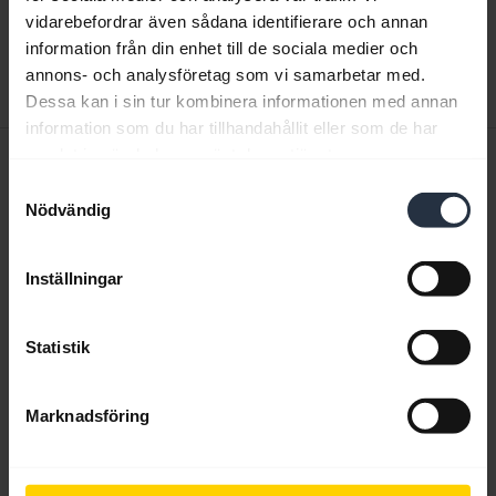
expand_more
Svenska
vidarebefordrar även sådana identifierare och annan
information från din enhet till de sociala medier och
Ladda ner
annons- och analysföretag som vi samarbetar med.
1.23 MB - pdf
Dessa kan i sin tur kombinera informationen med annan
information som du har tillhandahållit eller som de har
samlat in när du har använt deras tjänster.
Snabbstartsguide
Samtyckesval
Engelska
Nödvändig
Ladda ner
Inställningar
0.48 MB - pdf
Statistik
Gå till alla dokument för produkten
Marknadsföring
Videor