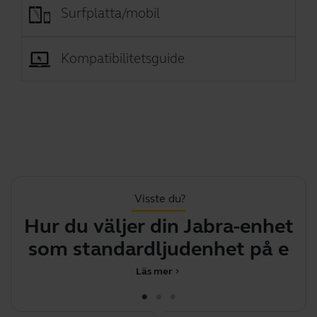
Surfplatta/mobil
Kompatibilitetsguide
Visste du?
Hur du väljer din Jabra-enhet
F
som standardljudenhet på en
Win
Läs mer
chevron_right