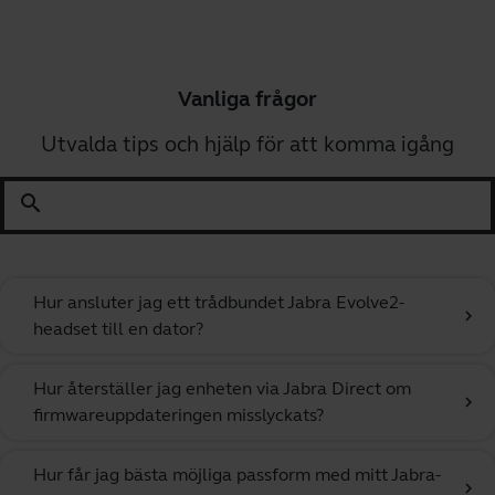
Vanliga frågor
Utvalda tips och hjälp för att komma igång
search
Hur ansluter jag ett trådbundet Jabra Evolve2-
chevron_right
headset till en dator?
Hur återställer jag enheten via Jabra Direct om
chevron_right
firmwareuppdateringen misslyckats?
Hur får jag bästa möjliga passform med mitt Jabra-
chevron_right