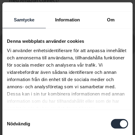
med Amazon Connect?
Hur ställer jag in min Jabra-enhet så att den fungerar
Samtycke
Information
Om
chevron_right
med Avaya IX Workplace?
Gå till alla vanliga frågor om Jabra Evolve2 40 SE USB-
Denna webbplats använder cookies
C, MS Mono
Vi använder enhetsidentifierare för att anpassa innehållet
och annonserna till användarna, tillhandahålla funktioner
för sociala medier och analysera vår trafik. Vi
Visar 10 av 10
vidarebefordrar även sådana identifierare och annan
information från din enhet till de sociala medier och
annons- och analysföretag som vi samarbetar med.
Dessa kan i sin tur kombinera informationen med annan
information som du har tillhandahållit eller som de har
samlat in när du har använt deras tjänster.
Produktdokument
Samtyckesval
Nödvändig
Användarmanual