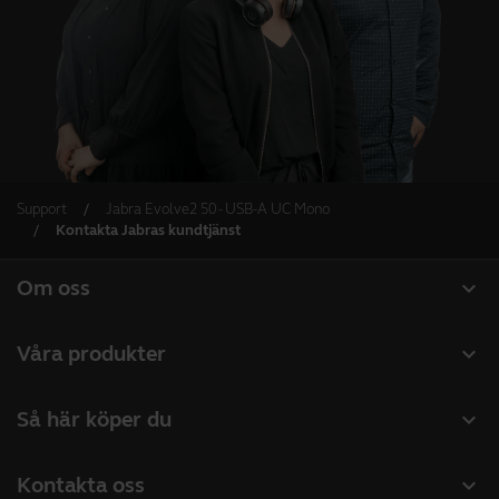
Support
Jabra Evolve2 50 - USB-A UC Mono
Kontakta Jabras kundtjänst
expand_more
Om oss
Om Jabra
expand_more
Våra produkter
Lediga jobb
Headset
expand_more
Så här köper du
Hållbarhet
Konferenshögtalare
Hitta återförsäljare företagsprodukter
Nyheter och pressmeddelanden
expand_more
Kontakta oss
Konferenskameror