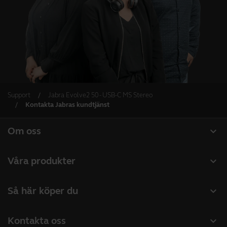
Support
Jabra Evolve2 50 - USB-C MS Stereo
Kontakta Jabras kundtjänst
expand_more
Om oss
Om Jabra
expand_more
Våra produkter
Lediga jobb
Headset
expand_more
Så här köper du
Hållbarhet
Konferenshögtalare
Hitta återförsäljare företagsprodukter
Nyheter och pressmeddelanden
expand_more
Kontakta oss
Konferenskameror