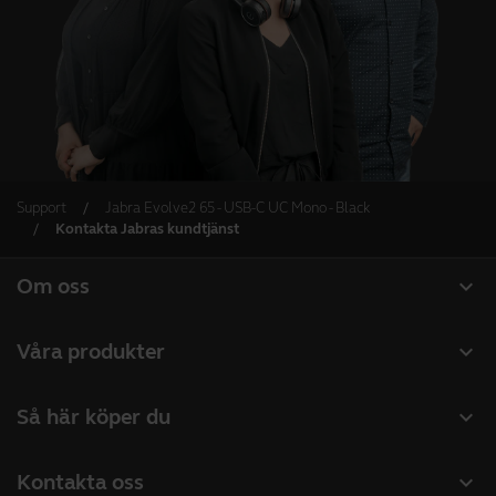
Support
Jabra Evolve2 65 - USB-C UC Mono - Black
Kontakta Jabras kundtjänst
expand_more
Om oss
Om Jabra
expand_more
Våra produkter
Lediga jobb
Headset
expand_more
Så här köper du
Hållbarhet
Konferenshögtalare
Hitta återförsäljare företagsprodukter
Nyheter och pressmeddelanden
expand_more
Kontakta oss
Konferenskameror