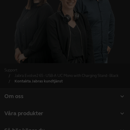
Support
Jabra Evolve2 65 - USB-A UC Mono with Charging Stand - Black
Kontakta Jabras kundtjänst
expand_more
Om oss
Om Jabra
expand_more
Våra produkter
Lediga jobb
Headset