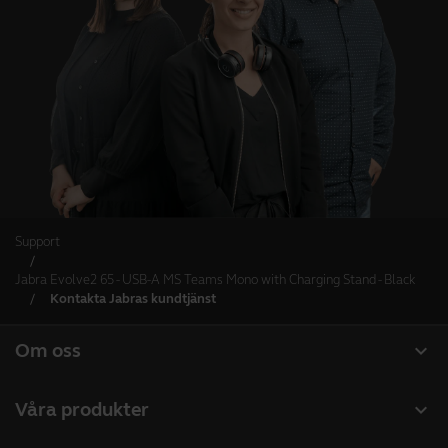
Support
Jabra Evolve2 65 - USB-A MS Teams Mono with Charging Stand - Black
Kontakta Jabras kundtjänst
expand_more
Om oss
Om Jabra
expand_more
Våra produkter
Lediga jobb