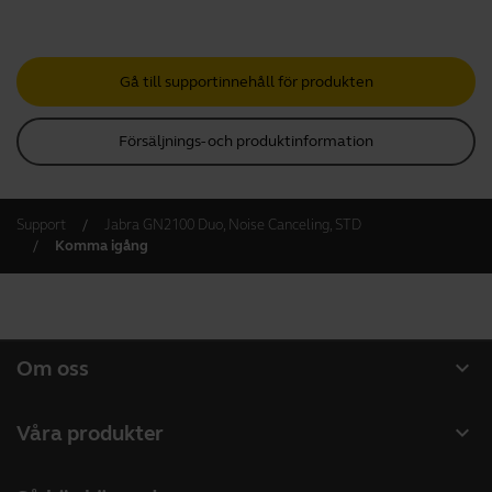
Gå till supportinnehåll för produkten
Försäljnings- och produktinformation
Support
Jabra GN2100 Duo, Noise Canceling, STD
Komma igång
expand_more
Om oss
Om Jabra
expand_more
Våra produkter
Lediga jobb
Headset