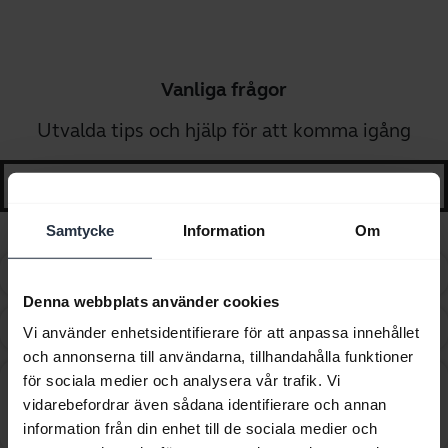
Vanliga frågor
Utvalda tips och hjälp för att komma igång
search
Samtycke
Information
Om
Hur byter jag bärstil på mitt trådbundna headset?
chevron_right
Denna webbplats använder cookies
Hur får jag tag i tillbehör till min Jabra-enhet?
chevron_right
Vi använder enhetsidentifierare för att anpassa innehållet
och annonserna till användarna, tillhandahålla funktioner
för sociala medier och analysera vår trafik. Vi
Vilken Jabra-kabel rekommenderar ni att man
vidarebefordrar även sådana identifierare och annan
använder tillsammans med telefonserien Avaya
chevron_right
information från din enhet till de sociala medier och
1600 och 9600?